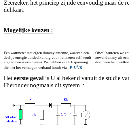
Zeerzeker, het princiep zijnde eenvoudig maar de re
delikaat.
Mogelijke keuzen :
Een wattmeter met eigen dummy antenne, waarvan een
Ofwel hanteren we een
deeltje energie oordeelkundig voor het meten zelf wordt
zowel dummy als echt
afgenomen is één manier. We hebben een RF spanning
doorheen het meettoes
2
die met het vermogen verband houdt via :
P=U
/R
Het
eerste geval
is U al bekend vanuit de studie va
Hieronder nogmaals dit syteem. :