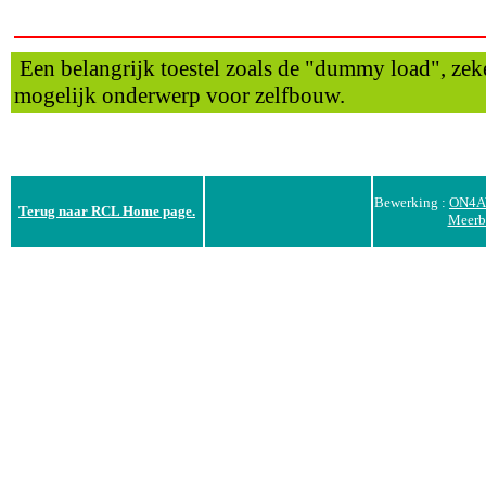
Een belangrijk toestel zoals de "dummy load", zek
mogelijk onderwerp voor zelfbouw.
Bewerking :
ON4A
Terug naar RCL Home page.
Meerb