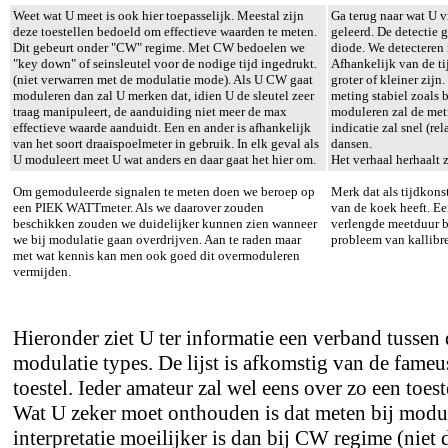
Weet wat U meet is ook hier toepasselijk. Meestal zijn
Ga terug naar wat U 
deze toestellen bedoeld om effectieve waarden te meten.
geleerd. De detectie 
Dit gebeurt onder "CW" regime. Met CW bedoelen we
diode. We detecteren 
"key down" of seinsleutel voor de nodige tijd ingedrukt.
Afhankelijk van de ti
(niet verwarren met de modulatie mode). Als U CW gaat
groter of kleiner zijn
moduleren dan zal U merken dat, idien U de sleutel zeer
meting stabiel zoals
traag manipuleert, de aanduiding niet meer de max
moduleren zal de met
effectieve waarde aanduidt. Een en ander is afhankelijk
indicatie zal snel (re
van het soort draaispoelmeter in gebruik. In elk geval als
dansen.
U moduleert meet U wat anders en daar gaat het hier om.
Het verhaal herhaalt 
Om gemoduleerde signalen te meten doen we beroep op
Merk dat als tijdkons
een PIEK WATTmeter. Als we daarover zouden
van de koek heeft. Ee
beschikken zouden we duidelijker kunnen zien wanneer
verlengde meetduur be
we bij modulatie gaan overdrijven. Aan te raden maar
probleem van kallibre
met wat kennis kan men ook goed dit overmoduleren
vermijden.
Hieronder ziet U ter informatie een verband tussen 
modulatie types. De lijst is afkomstig van de fam
toestel. Ieder amateur zal wel eens over zo een toe
Wat U zeker moet onthouden is dat meten bij modul
interpretatie moeilijker is dan bij CW regime (niet