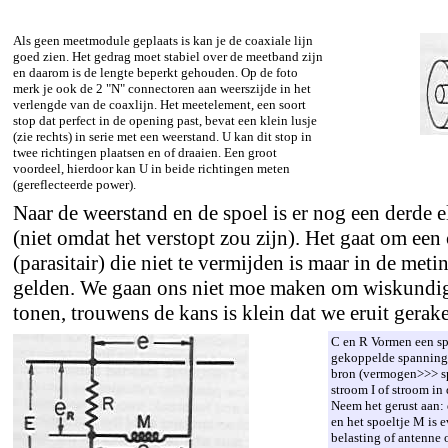
Als geen meetmodule geplaats is kan je de coaxiale lijn
goed zien. Het gedrag moet stabiel over de meetband zijn
en daarom is de lengte beperkt gehouden. Op de foto
merk je ook de 2 "N" connectoren aan weerszijde in het
verlengde van de coaxlijn. Het meetelement, een soort
stop dat perfect in de opening past, bevat een klein lusje
(zie rechts) in serie met een weerstand. U kan dit stop in
twee richtingen plaatsen en of draaien. Een groot
voordeel, hierdoor kan U in beide richtingen meten
(gereflecteerde power).
Naar de weerstand en de spoel is er nog een derde e
(niet omdat het verstopt zou zijn). Het gaat om ee
(parasitair) die niet te vermijden is maar in de meti
gelden. We gaan ons niet moe maken om wiskundig
tonen, trouwens de kans is klein dat we eruit gerak
C en R Vormen een sp
gekoppelde spanning.
bron (vermogen>>> sp
stroom I of stroom in
Neem het gerust aan: 
en het spoeltje M is
belasting of antenne