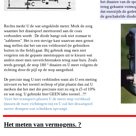
het draaien van de sp
terug gekaatst vermo
dat enerzijds de ged
de geschakelde diode 
Rechts merkt U de wat uitgeklede meter. Merk de zorg
waarmee het draaispoel meettoestel aan de coax
verbonden wordt . De diode hangt ook niet zomaar te
"zabberen". Het is een stevige kast waarvan men gerust
mag stellen dat het om een veldtoestel (te gebruiken
buiten in the field) gaat. Bij gebruik mag men niet
vergeten om de gepaste meetstoppen uit te kiezen wat
anders moet men onverichterzaken terug naar huis. Zoals
reeds gezegd, de stop 180 ° draaien en U meet volgens de
richting door de pijl op de stop aangeduid.
De precisie mag U niet verblinden want als U een meting
uitvoert en het toestel rechtop of plat plaatst dan zal U
merken dat het met die precissie niet zo erg is (5 of 10%
en wat nog. U gebruikt hier GEEN labo toestel...!!!
Voor het transport plaatst U de meet stop vertikaal
(tussen de twee richtingen in) en U zal het draaispoel
meter dempen wat schokken opvangt.
Het meten van vermogens. ?