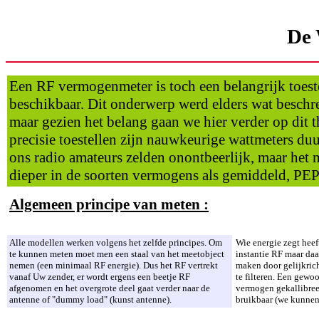
De 
Een RF vermogenmeter is toch een belangrijk toest
beschikbaar. Dit onderwerp werd elders wat beschr
maar gezien het belang gaan we hier verder op dit t
precisie toestellen zijn nauwkeurige wattmeters du
ons radio amateurs zelden onontbeerlijk, maar het
dieper in de soorten vermogens als gemiddeld, PEP .
Algemeen principe van meten :
Alle modellen werken volgens het zelfde principes. Om
Wie energie zegt heef
te kunnen meten moet men een staal van het meetobject
instantie RF maar da
nemen (een minimaal RF energie). Dus het RF vertrekt
maken door gelijkrich
vanaf Uw zender, er wordt ergens een beetje RF
te filteren. Een gewo
afgenomen en het overgrote deel gaat verder naar de
vermogen gekallibree
antenne of "dummy load" (kunst antenne).
bruikbaar (we kunnen 