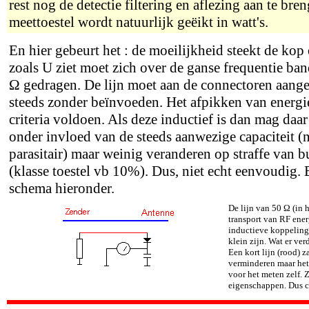
rest nog de detectie filtering en aflezing aan te bre
meettoestel wordt natuurlijk geëikt in watt's.
En hier gebeurt het : de moeilijkheid steekt de kop 
zoals U ziet moet zich over de ganse frequentie ba
Ω gedragen. De lijn moet aan de connectoren aange
steeds zonder beïnvoeden. Het afpikken van energie
criteria voldoen. Als deze inductief is dan mag daa
onder invloed van de steeds aanwezige capaciteit (n
parasitair) maar weinig veranderen op straffe van bu
(klasse toestel vb 10%). Dus, niet echt eenvoudig.
schema hieronder.
De lijn van 50
Ω
(in h
transport van RF energ
inductieve koppeling
klein zijn. Wat er ver
Een kort lijn (rood) z
verminderen maar het 
voor het meten zelf. Z
eigenschappen. Dus 