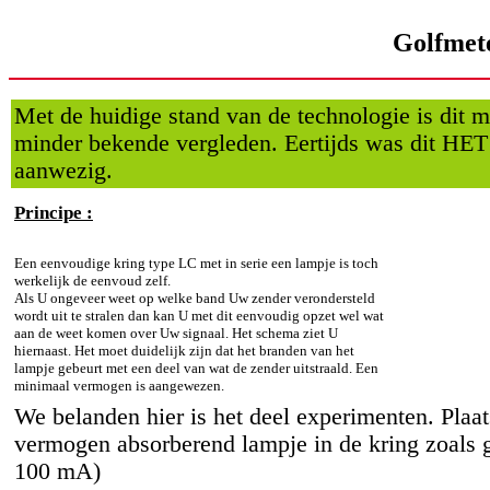
Golfmete
Met de huidige stand van de technologie is dit m
minder bekende vergleden. Eertijds was dit HET 
aanwezig.
Principe :
Een eenvoudige kring type LC met in serie een lampje is toch
werkelijk de eenvoud zelf.
Als U ongeveer weet op welke band Uw zender verondersteld
wordt uit te stralen dan kan U met dit eenvoudig opzet wel wat
aan de weet komen over Uw signaal. Het schema ziet U
hiernaast. Het moet duidelijk zijn dat het branden van het
lampje gebeurt met een deel van wat de zender uitstraald. Een
minimaal vermogen is aangewezen.
We belanden hier is het deel experimenten. Plaat
vermogen absorberend lampje in de kring zoals 
100 mA)