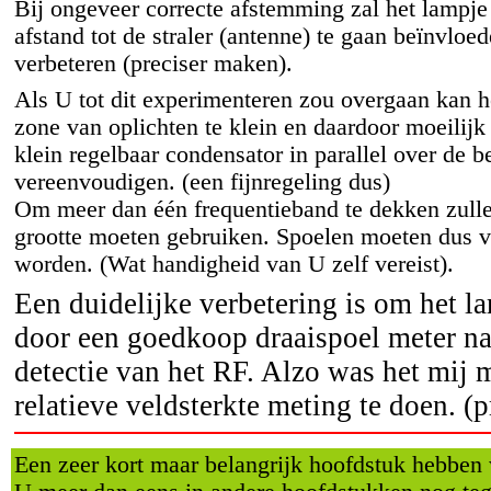
Bij ongeveer correcte afstemming zal het lampje
afstand tot de straler (antenne) te gaan beïnvlo
verbeteren (preciser maken).
Als U tot dit experimenteren zou overgaan kan 
zone van oplichten te klein en daardoor moeilij
klein regelbaar condensator in parallel over de b
vereenvoudigen. (een fijnregeling dus)
Om meer dan één frequentieband te dekken zull
grootte moeten gebruiken. Spoelen moeten dus 
worden. (Wat handigheid van U zelf vereist).
Een duidelijke verbetering is om het l
door een goedkoop draaispoel meter n
detectie van het RF. Alzo was het mij
relatieve veldsterkte meting te doen. (
Een zeer kort maar belangrijk hoofdstuk hebben w