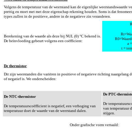
Volgens de temperatuur van de weerstand kan de eigenlijke weerstandswaarde ve
prettig en moet met met deze eigenschap rekening houden. Soms is dat fenomeen
types zullen in de positieve, andere in de negatieve zin veranderen.
Rt=Waa
Berekening van de waarde als deze bij NUL (0) °C bekend is.
R0=Waarde
De beïnvloeding gebeurt volgens een coëfficient:
a 
t = te
De thermistor
Dit zijn weerstanden die variëren in positieve of negatieve richting naargelang d
of negatief is. We onderscheiden:
De PTC-thermist
De NTC-thermistor
De temperatuurscoë
De temperatuurscoëfficient is negatief, een verhoging van
van temperatuur d
temperatuur doet de waarde van de weerstand dalen.
stijgen.
Onder grafische vorm vertaald: