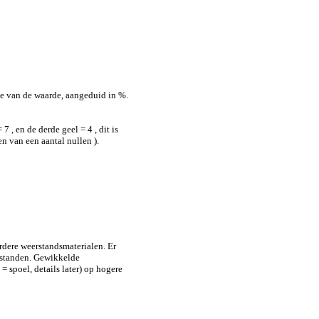
tie van de waarde, aangeduid in %.
 , en de derde geel = 4 , dit is
n van een aantal nullen ).
rdere weerstandsmaterialen. Er
erstanden. Gewikkelde
 spoel, details later) op hogere