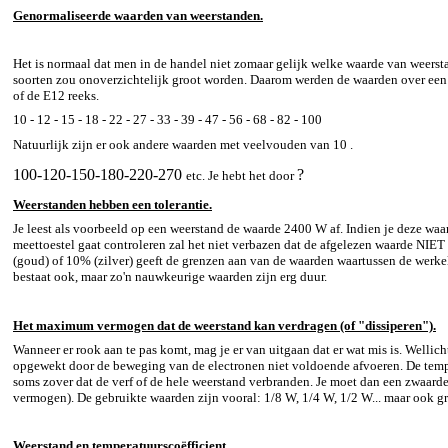
Genormaliseerde waarden van weerstanden.
Het is normaal dat men in de handel niet zomaar gelijk welke waarde van weerst
soorten zou onoverzichtelijk groot worden. Daarom werden de waarden over een 
of de E12 reeks.
10 - 12 - 15 - 18 - 22 - 27 - 33 - 39 - 47 - 56 - 68 - 82 - 100
Natuurlijk zijn er ook andere waarden met veelvouden van 10 .
100-120-150-180-220-270
?
etc. Je hebt het door
Weerstanden hebben een tolerantie.
Je leest als voorbeeld op een weerstand de waarde 2400
W
af. Indien je deze waa
meettoestel gaat controleren zal het niet verbazen dat de afgelezen waarde NIET 
(goud) of 10% (zilver) geeft de grenzen aan van de waarden waartussen de werkel
bestaat ook, maar zo'n nauwkeurige waarden zijn erg duur.
Het maximum vermogen dat de weerstand kan verdragen (of "dissiperen").
Wanneer er rook aan te pas komt, mag je er van uitgaan dat er wat mis is. Wellic
opgewekt door de beweging van de electronen niet voldoende afvoeren. De tempe
soms zover dat de verf of de hele weerstand verbranden. Je moet dan een zwaarder
vermogen). De gebruikte waarden zijn vooral: 1/8 W, 1/4 W, 1/2 W... maar ook gr
Weerstand en temperatuurscoëfficient.