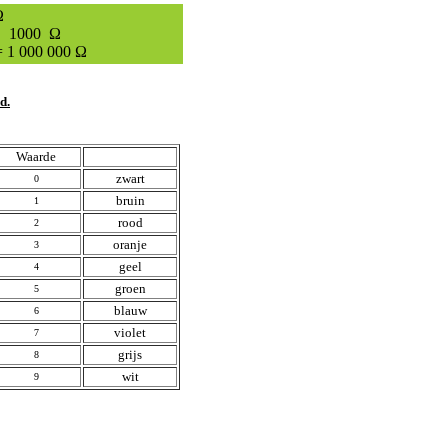
Ω
= 1000
Ω
 1 000 000
Ω
d.
Waarde
zwart
0
bruin
1
rood
2
oranje
3
geel
4
groen
5
blauw
6
violet
7
grijs
8
wit
9