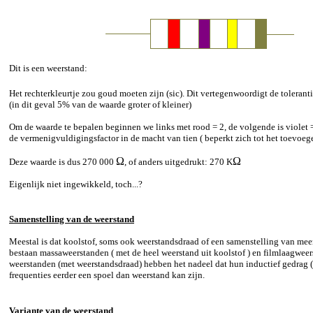
Dit is een weerstand:
Het rechterkleurtje zou goud moeten zijn (sic). Dit vertegenwoordigt de toleran
(in dit geval 5% van de waarde groter of kleiner)
Om de waarde te bepalen beginnen we links met rood = 2, de volgende is violet = 7
de vermenigvuldigingsfactor in de macht van tien ( beperkt zich tot het toevoege
Ω
Ω
Deze waarde is dus 270 000
, of anders uitgedrukt: 270 K
Eigenlijk niet ingewikkeld, toch...?
Samenstelling van de weerstand
Meestal is dat koolstof, soms ook weerstandsdraad of een samenstelling van mee
bestaan massaweerstanden ( met de heel weerstand uit koolstof ) en filmlaagwe
weerstanden (met weerstandsdraad) hebben het nadeel dat hun inductief gedrag ( =
frequenties eerder een spoel dan weerstand kan zijn.
Variante van de weerstand