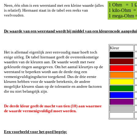
1 Ohm = 1
Neen, één ohm is een weerstand met een kleine waarde (alles
1 kilo-Ohm 
is relatief). Hiernaast staat in de tabel een reeks van
veelvouden.
1 mega-Ohm =
De waarde van een weerstand wordt bij middel van een kleurencode aangedui
Kleur
Het is allemaal eigenlijk zeer eenvoudig maar hoeft toch
enige uitleg. De tabel hiernaast geeft de overeenkomstige
waarden van de kleuren aan. De waarde wordt met twee
gekleurde ringen aangegeven. Om het aantal kleurtjes op de
weerstand te beperken wordt aan de derde ring een
vermenigvuldigingsfactor toegekend. Dus de drie eerste
kleuren hebben voor de waarde betekenis, de andere
mogelijke kleuren slaan op de tolerantie en andere factoren
die nu niet belangrijk zijn.
De derde kleur geeft de macht van tien (10) aan waarmee
de waarde vermenigvuldigd moet worden.
Een voorbeeld voor het goed begrip: