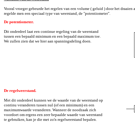
Vooral vroeger gebeurde het regelen van een volume ( geluid ) door het draaien 
regelde men een speciaal type van weerstand, de "potentiometer".
De potentiometer.
Dit onderdeel laat een continue regeling van de weerstand
tussen een bepaald minimum en een bepaald maximum toe.
We zullen zien dat we hier aan spanningsdeling doen.
De regelweerstand.
Met dit onderdeel kunnen we de waarde van de weerstand op
continu veranderen tussen nul (of een minimum) en een
maximumwaarde veranderen. Wanneer de noodzaak zich
voordoet om ergens een zeer bepaalde waarde van weerstand
te gebruiken, kan je die met zo'n regelweerstand bepalen.