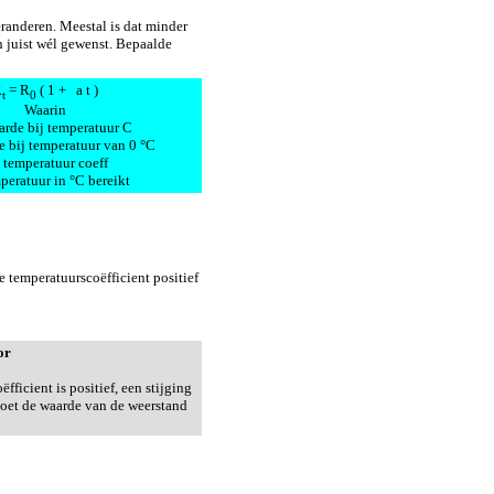
randeren. Meestal is dat minder
 juist wél gewenst. Bepaalde
R
= R
( 1 +
a
t )
t
0
Waarin
rde bij temperatuur C
 bij temperatuur van 0 °C
=
temperatuur coeff
mperatuur in °C bereikt
e temperatuurscoëfficient positief
or
fficient is positief, een stijging
oet de waarde van de weerstand