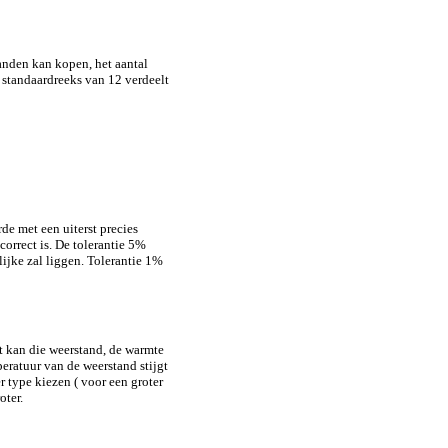
anden kan kopen, het aantal
standaardreeks van 12 verdeelt
rde met een uiterst precies
correct is. De tolerantie 5%
ijke zal liggen. Tolerantie 1%
ht kan die weerstand, de warmte
ratuur van de weerstand stijgt
 type kiezen ( voor een groter
oter.