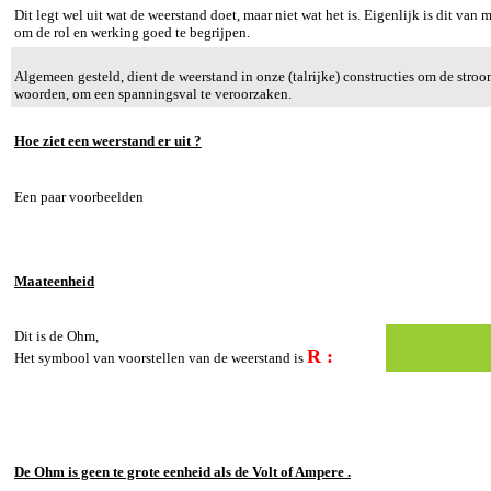
Dit legt wel uit wat de weerstand doet, maar niet wat het is. Eigenlijk is dit van
om de rol en werking goed te begrijpen.
Algemeen gesteld, dient de weerstand in onze (talrijke) constructies om de stro
woorden, om een spanningsval te veroorzaken.
Hoe ziet een weerstand er uit ?
Een paar voorbeelden
Maateenheid
Dit is de Ohm,
R :
Het symbool van voorstellen van de weerstand is
De Ohm is geen te grote eenheid als de Volt of Ampere .