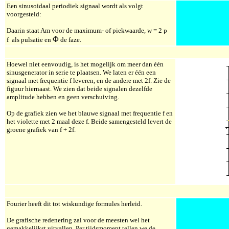
Een sinusoidaal periodiek signaal wordt als volgt
voorgesteld:
Daarin staat Am voor de maximum- of piekwaarde,
w
= 2
p
Φ
f als pulsatie en
de faze.
Hoewel niet eenvoudig, is het mogelijk om meer dan één
sinusgenerator in serie te plaatsen. We laten er één een
signaal met frequentie f leveren, en de andere met 2f. Zie de
figuur hiernaast. We zien dat beide signalen dezelfde
amplitude hebben en geen verschuiving.
Op de grafiek zien we het blauwe signaal met frequentie f en
het violette met 2 maal deze f. Beide samengesteld levert de
groene grafiek van f + 2f.
Fourier heeft dit tot wiskundige formules herleid.
De grafische redenering zal voor de meesten wel het
gemakkelijkst uitvallen. Per tijdsmoment tellen we de