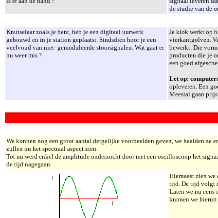
is er aan de hand ?
signaal leveren da
de studie van de o
Knutselaar zoals je bent, heb je een digitaal uurwerk
Je klok werkt op b
gebouwd en in je station geplaatst. Sindsdien hoor je een
vierkantgolven. Ve
veelvoud van niet- gemoduleerde stoorsignalen. Wat gaat er
bewerkt. Die vorm
nu weer mis ?
producten die je o
een goed afgesche
Let op:
computer
opleveren. Een go
Meestal gaan prijs
We kunnen nog een groot aantal dergelijke voorbeelden geven, we haalden ze en
zullen nu het spectraal aspect zien.
Tot nu werd enkel de amplitude onderzocht door met een oscilloscoop het signaa
de tijd nagegaan.
Hiernaast zien we 
tijd. De tijd volg
Laten we nu eens i
kunnen we hieruit