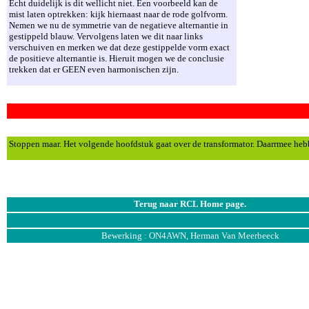
Echt duidelijk is dit wellicht niet. Een voorbeeld kan de
mist laten optrekken: kijk hiernaast naar de rode golfvorm.
Nemen we nu de symmetrie van de negatieve alternantie in
gestippeld blauw. Vervolgens laten we dit naar links
verschuiven en merken we dat deze gestippelde vorm exact
de positieve alternantie is. Hieruit mogen we de conclusie
trekken dat er GEEN even harmonischen zijn.
Stoppen maar. Het volgende hoofdstuk gaat over de transformator. Daarrmee he
Terug naar RCL Home page.
Bewerking :
ON4AWN, Herman Van Meerbeeck