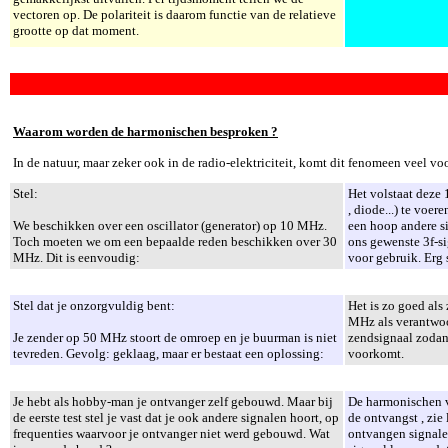
vectoren op. De polariteit is daarom functie van de relatieve
grootte op dat moment.
Waarom worden de harmonischen besproken ?
In de natuur, maar zeker ook in de radio-elektriciteit, komt dit fenomeen veel vo
Stel:
Het volstaat deze 
, diode...) te voe
We beschikken over een oscillator (generator) op 10 MHz.
een hoop andere si
Toch moeten we om een bepaalde reden beschikken over 30
ons gewenste 3f-si
MHz. Dit is eenvoudig:
voor gebruik. Erg s
Stel dat je onzorgvuldig bent:
Het is zo goed als
MHz als verantwoo
Je zender op 50 MHz stoort de omroep en je buurman is niet
zendsignaal zoda
tevreden. Gevolg: geklaag, maar er bestaat een oplossing:
voorkomt.
Je hebt als hobby-man je ontvanger zelf gebouwd. Maar bij
De harmonischen v
de eerste test stel je vast dat je ook andere signalen hoort, op
de ontvangst , zie
frequenties waarvoor je ontvanger niet werd gebouwd. Wat
ontvangen signalen