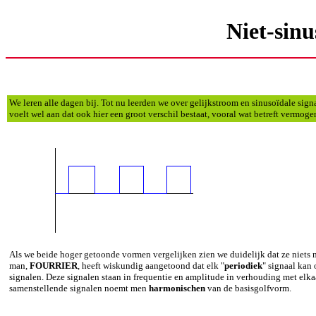
Niet-sinu
We leren alle dagen bij. Tot nu leerden we over gelijkstroom en sinusoïdale sign
voelt wel aan dat ook hier een groot verschil bestaat, vooral wat betreft vermoge
Als we beide hoger getoonde vormen vergelijken zien we duidelijk dat ze niets 
man,
FOURRIER
, heeft wiskundig aangetoond dat elk "
periodiek
" signaal kan
signalen. Deze signalen staan in frequentie en amplitude in verhouding met elka
samenstellende signalen noemt men
harmonischen
van de basisgolfvorm.